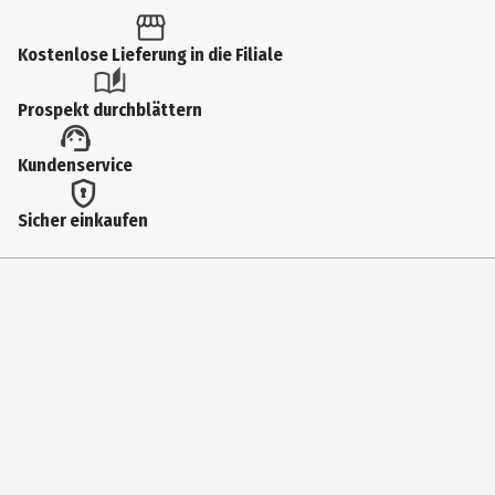
1 Stk.
Produkttyp
Kostenlose Lieferung in die Filiale
Sammelfiguren
Prospekt durchblättern
Hersteller
Kundenservice
Just Toys Europe Ltd.
Herstelleradresse
Sicher einkaufen
23. Mespil Road, Dublin 4
Kontaktmöglichkeit
https://justtoysintl.com/contact/