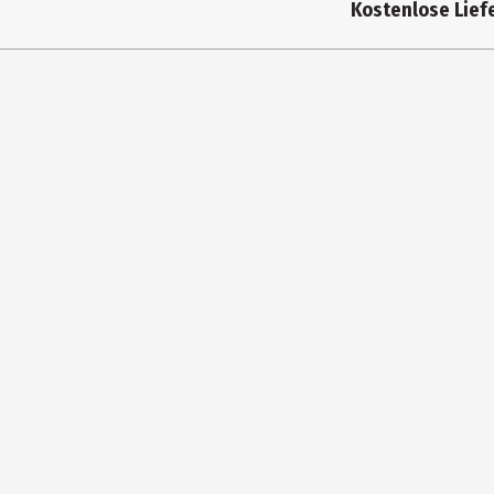
Kostenlose Liefe
Altersempfehlung ab
5 
Autor
Ju
Genre
Le
Einband
So
Lizenz (spw)
We
Verlag
mi
Zielgruppe
Ki
Hersteller
We
Herstelleradresse
Ge
Kontaktmöglichkeit
ww