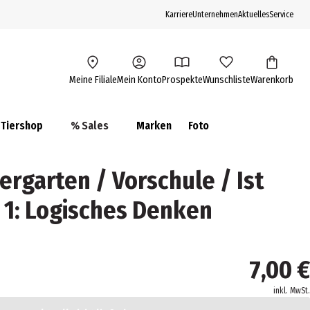
Karriere
Unternehmen
Aktuelles
Service
Meine Filiale
Mein Konto
Prospekte
Wunschliste
Warenkorb
Tiershop
% Sales
Marken
Foto
ergarten / Vorschule / Ist
! 1: Logisches Denken
7,00 €
inkl. MwSt.