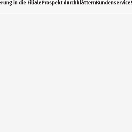
rung in die Filiale
Prospekt durchblättern
Kundenservice
Jahre
nga, Michael
rnen
ftcover
stermann - miniLuek
niLÜK
nder
stermann Lernwelten GmbH, Gesamt
org - Westermann - Allee 66, 38104 Braunschweig
w.luek.de