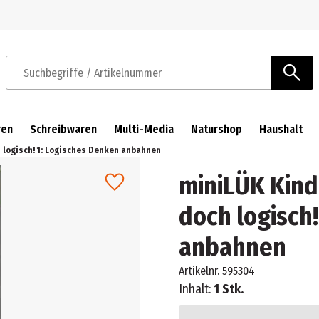
Zur Navigation springen
Zum Hauptinhalt springen
Suchbegriffe / Artikelnummer
ren
Schreibwaren
Multi-Media
Naturshop
Haushalt
h logisch! 1: Logisches Denken anbahnen
miniLÜK Kind
doch logisch
anbahnen
Artikelnr.
595304
Inhalt:
1 Stk.