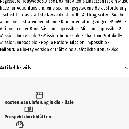
Regisseure Hollywoods.Diese Box mit allen 6 Einsätzen ist ein Must-
have für Actionfans und eine spannungsgeladene Herausforderung
- selbst für das stärkste Nervenkostüm. Ihr Auftrag, sofern Sie ihn
annehmen, ist atemberaubende Kinounterhaltung zu genießen!Alle
6 Filme in einer Box:- Mission: Impossible- Mission: Impossible 2-
Mission: Impossible 3- Mission: Impossible - Phantom Protokoll-
Mission: Impossible - Rogue Nation- Mission: Impossible -
FalloutDie Blu-ray Version enthält eine zusätzliche Bonus-Disc
Artikeldetails
Inhalt
1 Stk.
Altersfreigabe
Kostenlose Lieferung in die Filiale
FSK 16
Prospekt durchblättern
Produkttyp