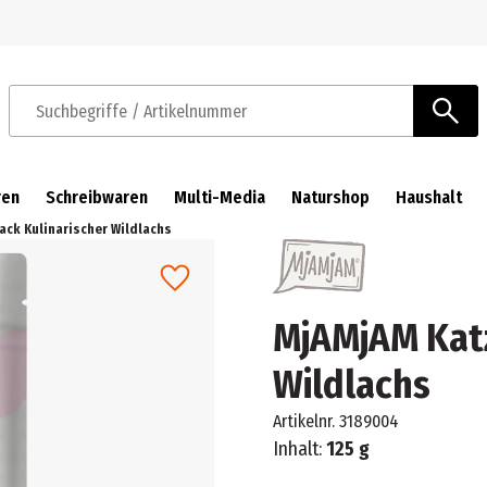
Zur Navigation springen
Zum Hauptinhalt springen
Suchbegriffe / Artikelnummer
ren
Schreibwaren
Multi-Media
Naturshop
Haushalt
ck Kulinarischer Wildlachs
MjAMjAM Katz
Wildlachs
Artikelnr.
3189004
Inhalt:
125 g