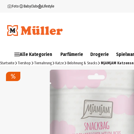
Foto
BabyClub
Lifestyle
Alle Kategorien
Parfümerie
Drogerie
Spielwa
Startseite
Tiershop
Tiernahrung
Katze
Belohnung & Snacks
MjAMjAM Katzensna