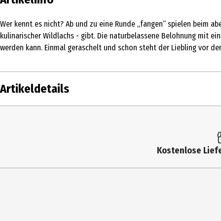
Wer kennt es nicht? Ab und zu eine Runde „fangen“ spielen beim ab
kulinarischer Wildlachs - gibt. Die naturbelassene Belohnung mit ei
werden kann. Einmal geraschelt und schon steht der Liebling vor de
Artikeldetails
Inhalt
125 g
Produkttyp
Belohnung & Snacks
Kostenlose Liefe
Eigenschaften
Laktosefrei|Glutenfrei|Ohne Zuckerzusa
Fütterungsempfehlung
Zusätzlich als Belohnung zwischen den t
Futtermittelart
Ergänzungsfutter
Geeignet für
Adult