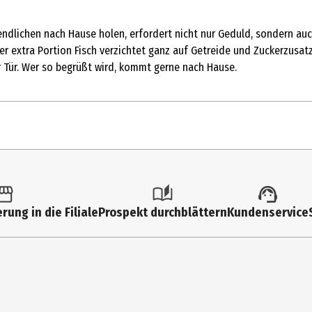
endlichen nach Hause holen, erfordert nicht nur Geduld, sondern au
ner extra Portion Fisch verzichtet ganz auf Getreide und Zuckerzusa
r Tür. Wer so begrüßt wird, kommt gerne nach Hause.
rung in die Filiale
Prospekt durchblättern
Kundenservice
tz
äglichen Mahlzeiten füttern. Bitte immer ausreichend frisches Wasse