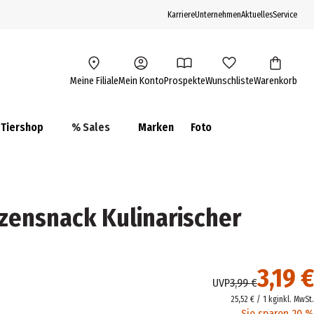
Karriere
Unternehmen
Aktuelles
Service
Meine Filiale
Mein Konto
Prospekte
Wunschliste
Warenkorb
Tiershop
% Sales
Marken
Foto
ensnack Kulinarischer
3,19 €
UVP
3,99 €
25,52 € / 1 kg
inkl. MwSt.
Sie sparen 20 %