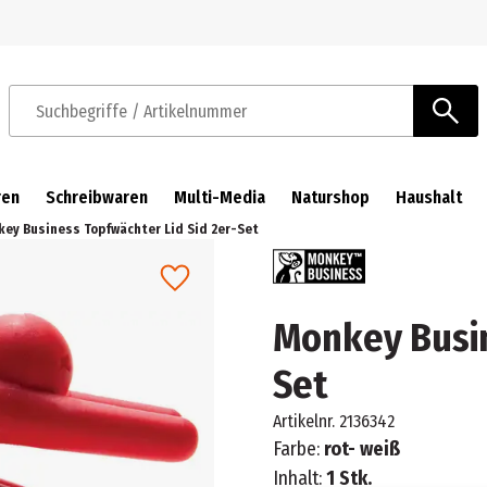
Zur Navigation springen
Zum Hauptinhalt springen
Suchbegriffe / Artikelnummer
ren
Schreibwaren
Multi-Media
Naturshop
Haushalt
ey Business Topfwächter Lid Sid 2er-Set
Monkey Busin
Set
Artikelnr.
2136342
Farbe:
rot- weiß
Inhalt:
1 Stk.