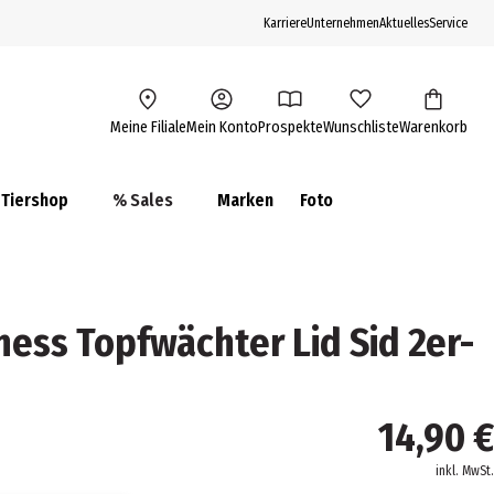
Karriere
Unternehmen
Aktuelles
Service
Meine Filiale
Mein Konto
Prospekte
Wunschliste
Warenkorb
Tiershop
% Sales
Marken
Foto
ess Topfwächter Lid Sid 2er-
14,90 €
inkl. MwSt.