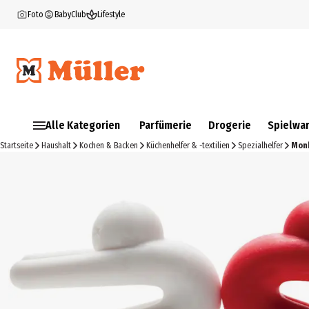
Foto
BabyClub
Lifestyle
Alle Kategorien
Parfümerie
Drogerie
Spielwa
Startseite
Haushalt
Kochen & Backen
Küchenhelfer & -textilien
Spezialhelfer
Monk