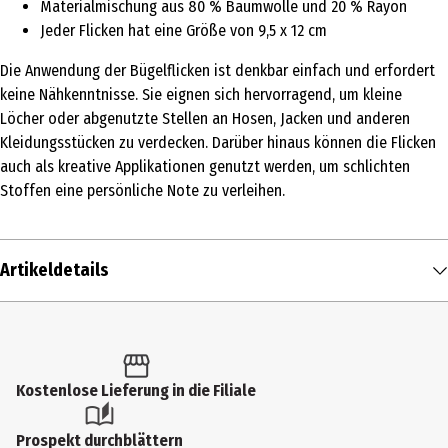
Materialmischung aus 80 % Baumwolle und 20 % Rayon
Jeder Flicken hat eine Größe von 9,5 x 12 cm
Die Anwendung der Bügelflicken ist denkbar einfach und erfordert
keine Nähkenntnisse. Sie eignen sich hervorragend, um kleine
Löcher oder abgenutzte Stellen an Hosen, Jacken und anderen
Kleidungsstücken zu verdecken. Darüber hinaus können die Flicken
auch als kreative Applikationen genutzt werden, um schlichten
Stoffen eine persönliche Note zu verleihen.
Artikeldetails
Inhalt
4 Stk.
Produkttyp
Kostenlose Lieferung in die Filiale
Bügelmotive
Prospekt durchblättern