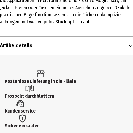
Die Applikationen in Herzform sind eine kreative Möglichkeit, um
Jacken, Hosen oder Taschen ein neues Aussehen zu geben. Dank der
praktischen Bügelfunktion lassen sich die Flicken unkompliziert
anbringen und werten jedes Stück optisch auf.
Artikeldetails
Inhalt
2 Stk.
Produkttyp
Kostenlose Lieferung in die Filiale
Bügelmotive
Prospekt durchblättern
Lieferumfang
Kundenservice
2 Stück
Materialdetails
Sicher einkaufen
80 % Baumwolle, 20 % Rayon