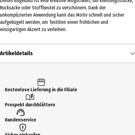
Dieses Bügelbild ist eine kreative Möglichkeit, um Kleidungsstücke,
Rucksäcke oder Stoffbeutel zu verschönern. Dank der
unkomplizierten Anwendung kann das Motiv schnell und sicher
aufgebügelt werden, um Textilien einen fröhlichen und
einzigartigen Akzent zu verleihen.
Artikeldetails
Inhalt
1 Stk.
Produkttyp
Kostenlose Lieferung in die Filiale
Bügelmotive
Prospekt durchblättern
Materialdetails
Kundenservice
10% Viskose, 90% Polyester
Hersteller
Sicher einkaufen