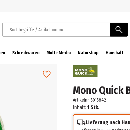
Zur Navigation springen
Zum Hauptinhalt springen
Suchbegriffe / Artikelnummer
ren
Schreibwaren
Multi-Media
Naturshop
Haushalt
Mono Quick B
Artikelnr.
3015842
Inhalt:
1 Stk.
Lieferung nach Ha