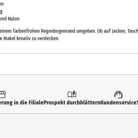
en
ug
 und Nylon
n einem farbenfrohen Regenbogenrand umgeben. Ob auf Jacken, Tasche
e Makel kreativ zu verdecken.
1 Stk.
Sonstiges
rung in die Filiale
Prospekt durchblättern
Kundenservice
75% Polyester, 25% Nylon
Mono-Quick GmbH
Zechenstr. 10, 63796 Kahl am Main