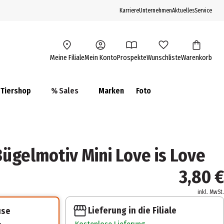
Karriere
Unternehmen
Aktuelles
Service
Meine Filiale
Mein Konto
Prospekte
Wunschliste
Warenkorb
Tiershop
% Sales
Marken
Foto
ügelmotiv Mini Love is Love
3,80 €
inkl. MwSt.
Lieferung in die Filiale
use