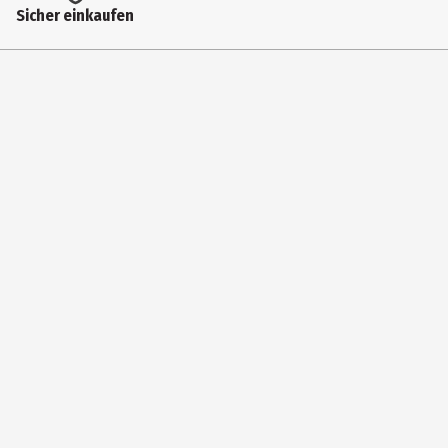
Hersteller
Sicher einkaufen
Mono-Quick GmbH
Herstelleradresse
Zechenstr. 10, 63796 Kahl am Main
Kontaktmöglichkeit
patches@mono-quick.de