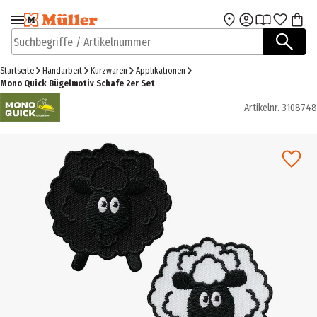
Zur Navigation
Zum Hauptinhalt
springen
springen
Suchbegriffe / Artikelnummer
Startseite
Handarbeit
Kurzwaren
Applikationen
Mono Quick Bügelmotiv Schafe 2er Set
Artikelnr.
3108748