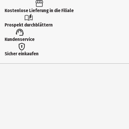
JMB90
Kostenlose Lieferung in die Filiale
Hersteller
Prospekt durchblättern
Mattel Europa B.V.
Herstelleradresse
Kundenservice
Gondel 1, 1186 MJ Amstelveen, Niederlande
Sicher einkaufen
Kontaktmöglichkeit
service.mattel.com