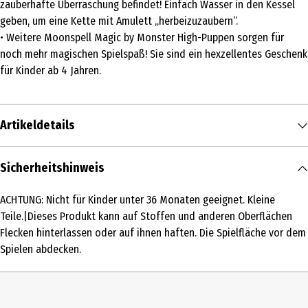
zauberhafte Überraschung befindet! Einfach Wasser in den Kessel
geben, um eine Kette mit Amulett „herbeizuzaubern“.
• Weitere Moonspell Magic by Monster High-Puppen sorgen für
noch mehr magischen Spielspaß! Sie sind ein hexzellentes Geschenk
für Kinder ab 4 Jahren.
Artikeldetails
Inhalt
Sicherheitshinweis
1 Stk.
ACHTUNG: Nicht für Kinder unter 36 Monaten geeignet. Kleine
Produkttyp
Teile.|Dieses Produkt kann auf Stoffen und anderen Oberflächen
Ankleidepuppen
Flecken hinterlassen oder auf ihnen haften. Die Spielfläche vor dem
Spielen abdecken.
Altersempfehlung ab
4 Jahre
Artikelnummer des Herstellers