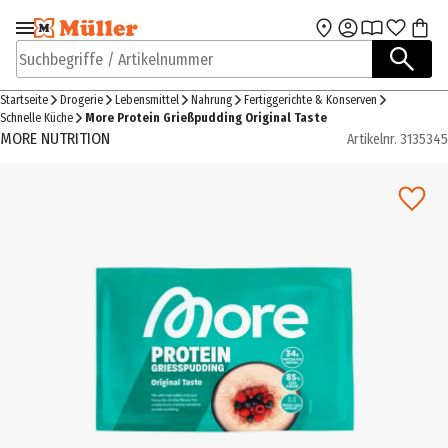
Zur Navigation
Zum Hauptinhalt
springen
springen
Suchbegriffe / Artikelnummer
Startseite
Drogerie
Lebensmittel
Nahrung
Fertiggerichte & Konserven
Schnelle Küche
More Protein Grießpudding Original Taste
MORE NUTRITION
Artikelnr.
3135345