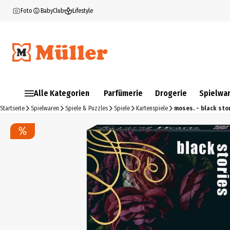
Foto
BabyClub
Lifestyle
Alle Kategorien
Parfümerie
Drogerie
Spielwa
Startseite
Spielwaren
Spiele & Puzzles
Spiele
Kartenspiele
moses. - black sto