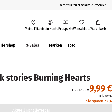
Karriere
Unternehmen
Aktuelles
Service
Meine Filiale
Mein Konto
Prospekte
Wunschliste
Warenkorb
Tiershop
% Sales
Marken
Foto
k stories Burning Hearts
9,99 €
UVP
12,95 €
inkl. MwSt.
Sie sparen 23 %
Aktuell nicht lieferbar