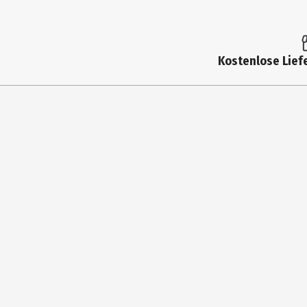
Inhalt
Produkttyp
Kostenlose Liefe
Altersempfehlung ab
Artikelnummer des Herstellers
Hersteller
Herstelleradresse
Kontaktmöglichkeit