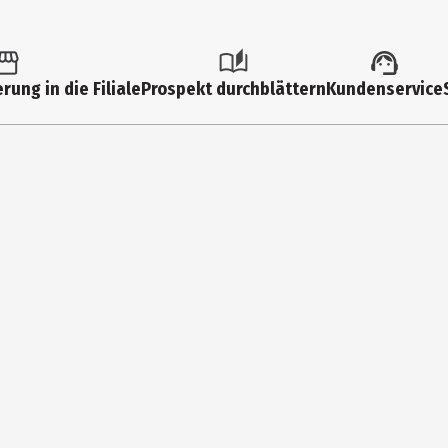
1 Stk.
Kartenspiele
rung in die Filiale
Prospekt durchblättern
Kundenservice
16 Jahre
90706
Moses Verlag GmbH
Arnoldstr. 13d 47906 Kempen
https://www.moses-verlag.de