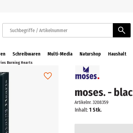
Zur Navigation springen
Zum Hauptinhalt springen
Suchbegriffe / Artikelnummer
ren
Schreibwaren
Multi-Media
Naturshop
Haushalt
ries Burning Hearts
moses. - blac
Artikelnr.
3208359
Inhalt:
1 Stk.