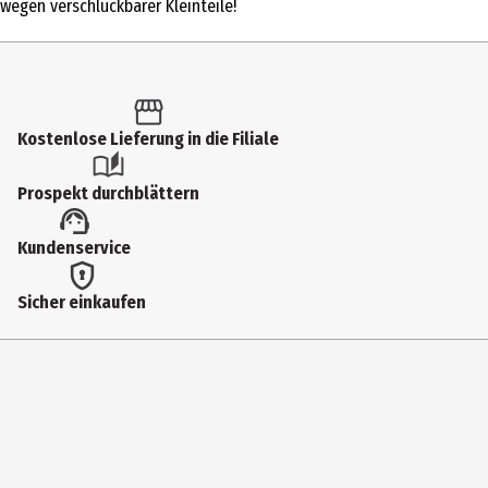
wegen verschluckbarer Kleinteile!
Quiz
Altersempfehlung ab
6 Jahre
Kostenlose Lieferung in die Filiale
Artikelnummer des Herstellers
9744
Prospekt durchblättern
Lizenz (spw)
Kundenservice
moses. Natur & Abenteuer
Zielgruppe
Sicher einkaufen
Grundschüler|Jugendliche
Hersteller
Moses Verlag GmbH
Herstelleradresse
Arnoldstr. 13d 47906 Kempen