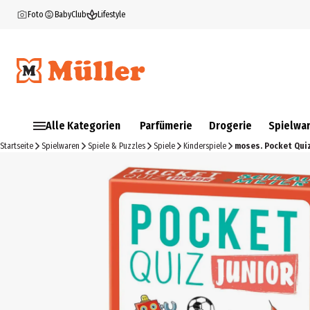
Foto
BabyClub
Lifestyle
Alle Kategorien
Parfümerie
Drogerie
Spielwa
Startseite
Spielwaren
Spiele & Puzzles
Spiele
Kinderspiele
moses. Pocket Quiz