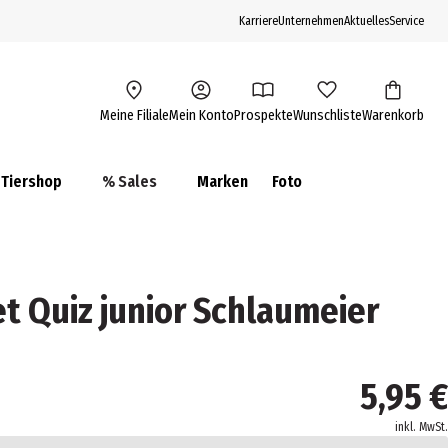
Karriere
Unternehmen
Aktuelles
Service
Meine Filiale
Mein Konto
Prospekte
Wunschliste
Warenkorb
Tiershop
% Sales
Marken
Foto
t Quiz junior Schlaumeier
5,95 €
inkl. MwSt.