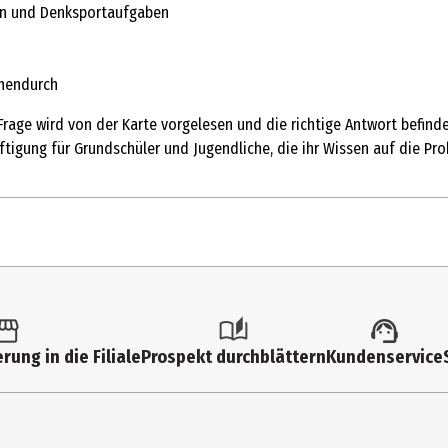
eln und Denksportaufgaben
chendurch
 Frage wird von der Karte vorgelesen und die richtige Antwort befind
tigung für Grundschüler und Jugendliche, die ihr Wissen auf die Pro
1 Stk.
Quiz
rung in die Filiale
Prospekt durchblättern
Kundenservice
8 Jahre
101054