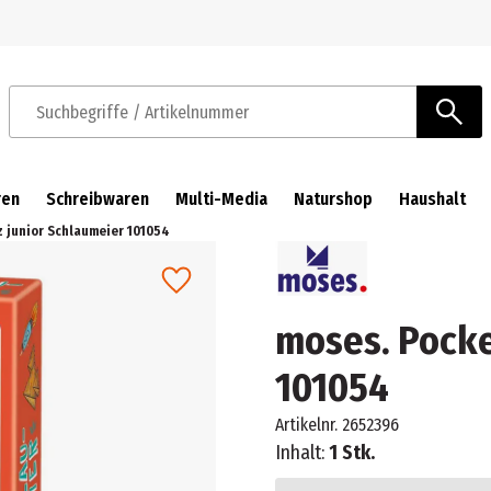
Zur Navigation springen
Zum Hauptinhalt springen
Suchbegriffe / Artikelnummer
ren
Schreibwaren
Multi-Media
Naturshop
Haushalt
 junior Schlaumeier 101054
moses. Pocke
101054
Artikelnr.
2652396
Inhalt:
1 Stk.