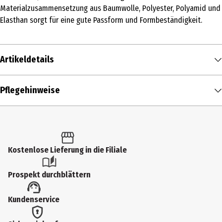
Materialzusammensetzung aus Baumwolle, Polyester, Polyamid und
Elasthan sorgt für eine gute Passform und Formbeständigkeit.
Artikeldetails
Inhalt
Pflegehinweise
1 Stk.
Produkttyp
Training
Kostenlose Lieferung in die Filiale
Größenspanne
35-38
Prospekt durchblättern
Farbe
Kundenservice
rot
Materialdetails