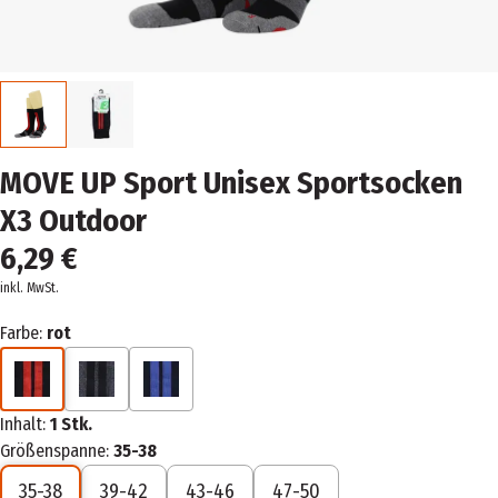
MOVE UP Sport Unisex Sportsocken
X3 Outdoor
6,29 €
inkl. MwSt.
Farbe:
rot
Inhalt:
1 Stk.
Größenspanne:
35-38
35-38
39-42
43-46
47-50