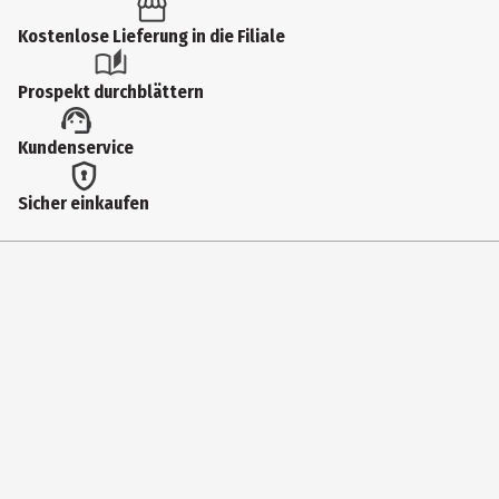
Produkttyp
Kostenlose Lieferung in die Filiale
Aufbewahrung für Speichermedien
Prospekt durchblättern
Breite
Kundenservice
7 cm
Höhe
Sicher einkaufen
19.1 cm
Lieferumfang
Leerhüllen
Modellnummer
MUE30
Tiefe
13.6 cm
Hersteller