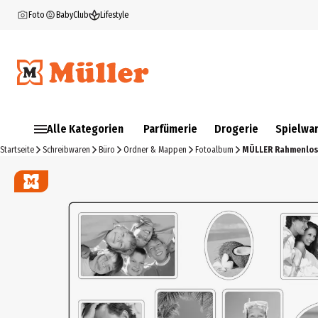
Foto
BabyClub
Lifestyle
Alle Kategorien
Parfümerie
Drogerie
Spielwa
Startseite
Schreibwaren
Büro
Ordner & Mappen
Fotoalbum
MÜLLER Rahmenlose