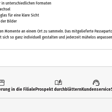
r in unterschiedlichen Formaten
wechsel
as für eine klare Sicht
der Bilder
ten Momente an einem Ort zu sammeln. Das mitgelieferte Passepartout
st sich so ganz individuell gestalten und jederzeit mühelos anpassen
1 Stk.
Fotoalbum
rung in die Filiale
Prospekt durchblättern
Kundenservice
Müller Handels GmbH&Co. KG
Alpstr. 2, 89081 Ulm