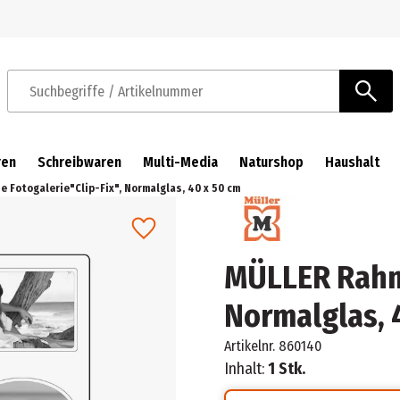
Zur Navigation springen
Zum Hauptinhalt springen
Suchbegriffe / Artikelnummer
ren
Schreibwaren
Multi-Media
Naturshop
Haushalt
 Fotogalerie"Clip-Fix", Normalglas, 40 x 50 cm
MÜLLER Rahme
Normalglas, 
Artikelnr.
860140
Inhalt:
1 Stk.