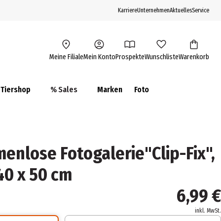
Karriere
Unternehmen
Aktuelles
Service
Meine Filiale
Mein Konto
Prospekte
Wunschliste
Warenkorb
Tiershop
% Sales
Marken
Foto
nlose Fotogalerie"Clip-Fix",
40 x 50 cm
6,99 €
inkl. MwSt.