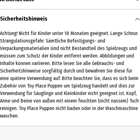
Inhalt
Sicherheitshinweis
1 Stk.
Achtung! Nicht für Kinder unter 18 Monaten geeignet. Lange Schnur.
Produkttyp
Strangulationsgefahr. Sämtliche Befestigungs- und
Weichpuppen
Verpackungsmaterialien sind nicht Bestandteil des Spielzeugs und
müssen zum Schutz der Kinder entfernt werden. Abbildungen und
Altersempfehlung ab
Inhalte können variieren. Bitte lesen Sie alle Gebrauchs- und
2 Jahre
Sicherheitshinweise sorgfältig durch und bewahren Sie diese für
eine spätere Verwendung auf. Bitte beachten Sie, dass es sich beim
Artikelnummer des Herstellers
Zubehör von Toy Place Puppen um Spielzeug handelt und dies zur
238411
Verwendung für Säuglinge und Kleinkinder nicht geeignet ist. Kopf,
Farbe
Arme und Beine von außen mit einem feuchten (nicht nassem) Tuch
reinigen. Toy Place Puppen nicht baden oder in der Waschmaschine
hellblau, rosa, pink
waschen.
Lizenz (spw)
Toy Place Puppen