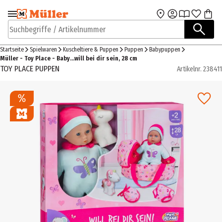
Zur Navigation
Zum Hauptinhalt
springen
springen
Suchbegriffe / Artikelnummer
Startseite
Spielwaren
Kuscheltiere & Puppen
Puppen
Babypuppen
Müller - Toy Place - Baby…will bei dir sein, 28 cm
TOY PLACE PUPPEN
Artikelnr.
238411