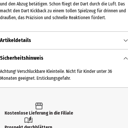
und den Abzug betätigen. Schon fliegt der Dart durch die Luft. Das
macht den Dart Kickback zu einem tollen Spielzeug für drinnen und
draußen, das Präzision und schnelle Reaktionen fördert.
Artikeldetails
Inhalt
Sicherheitshinweis
1 Stk.
Achtung! Verschluckbare Kleinteile. Nicht für Kinder unter 36
Produkttyp
Monaten geeignet. Erstickungsgefahr.
Pfeile, Spiele und Zubehör
Altersempfehlung ab
8 Jahre
Kostenlose Lieferung in die Filiale
Artikelnummer des Herstellers
2223563
Prospekt durchblättern