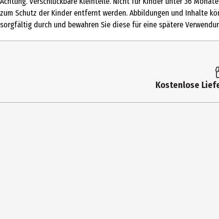
Achtung. Verschluckbare Kleinteile. Nicht für Kinder unter 36 Mona
Altersempfehlung ab
zum Schutz der Kinder entfernt werden. Abbildungen und Inhalte kön
sorgfältig durch und bewahren Sie diese für eine spätere Verwendun
Artikelnummer des Herstellers
Hersteller
Herstelleradresse
Kostenlose Liefe
Kontaktmöglichkeit