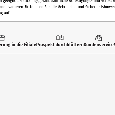
ten geeignet. Erstickungsgefahr. Sämtliche Befestigungs- und Verpa
4 Jahre
nen variieren. Bitte lesen Sie alle Gebrauchs- und Sicherheitshinw
g auf.
3170094
Müller Handels GmbH & Co. KG
Müller Handels GmbH & Co. KG, Albstr. 92, 89081 Ulm
rung in die Filiale
Prospekt durchblättern
Kundenservice
www.mueller.de