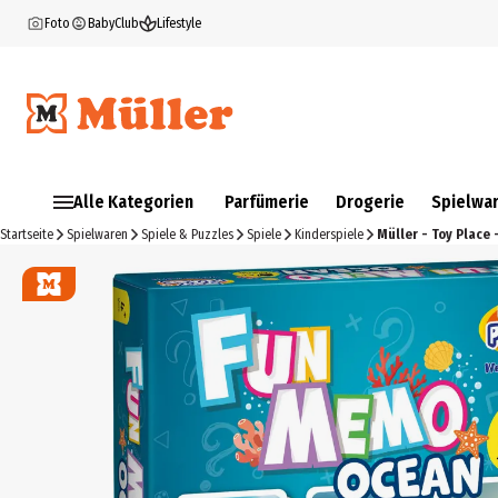
Foto
BabyClub
Lifestyle
Alle Kategorien
Parfümerie
Drogerie
Spielwa
Startseite
Spielwaren
Spiele & Puzzles
Spiele
Kinderspiele
Müller - Toy Place