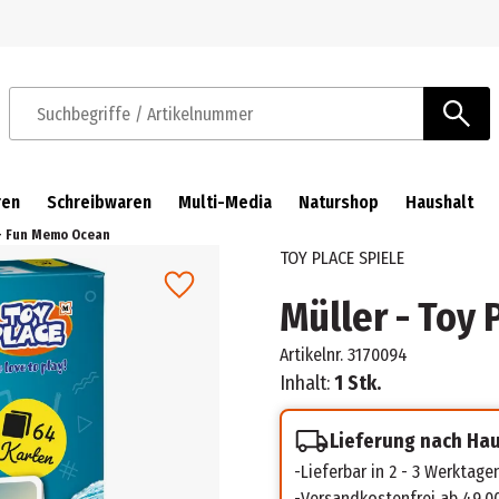
Zur Navigation springen
Zum Hauptinhalt springen
Suchbegriffe / Artikelnummer
ren
Schreibwaren
Multi-Media
Naturshop
Haushalt
 - Fun Memo Ocean
TOY PLACE SPIELE
Müller - Toy
Artikelnr.
3170094
Inhalt:
1 Stk.
Lieferung nach Ha
Lieferbar in 2 - 3 Werktage
Versandkostenfrei ab 49,0