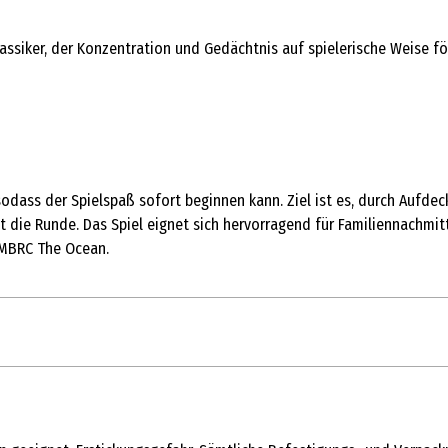
siker, der Konzentration und Gedächtnis auf spielerische Weise förd
sodass der Spielspaß sofort beginnen kann. Ziel ist es, durch Aufd
die Runde. Das Spiel eignet sich hervorragend für Familiennachmitt
n MBRC The Ocean.
1 Stk.
Klassische Kinder-Gesellschaftsspiele