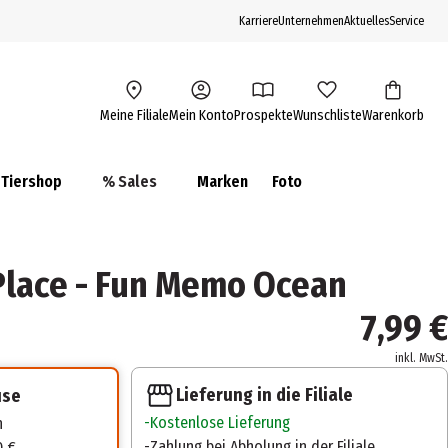
Karriere
Unternehmen
Aktuelles
Service
Meine Filiale
Mein Konto
Prospekte
Wunschliste
Warenkorb
Tiershop
% Sales
Marken
Foto
 Place - Fun Memo Ocean
7,99 €
inkl. MwSt.
Lieferung in die Filiale
use
Kostenlose Lieferung
n
Zahlung bei Abholung in der Filiale
0 €