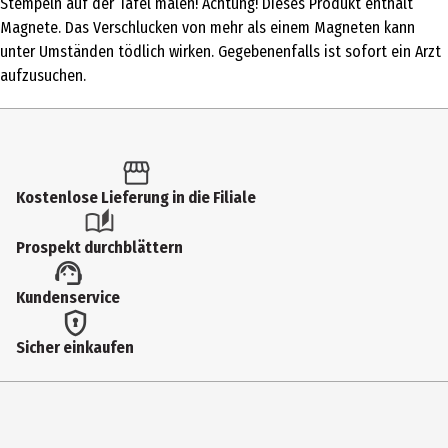
Stempeln auf der Tafel malen! Achtung! Dieses Produkt enthält
Altersempfehlung ab
Magnete. Das Verschlucken von mehr als einem Magneten kann
3 Jahre
unter Umständen tödlich wirken. Gegebenenfalls ist sofort ein Arzt
aufzusuchen.
Altersempfehlung bis
6 Jahre
Artikelnummer des Herstellers
907861
Kostenlose Lieferung in die Filiale
Lizenz (spw)
Prospekt durchblättern
Toy Place Kreativ
Materialdetails
Kundenservice
Kunststoff (Hauptsächlich)
Sicher einkaufen
Zielgruppe
Kindergartenkinder
Hersteller