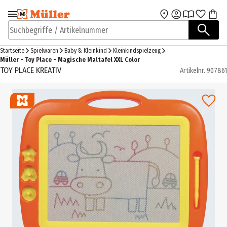
Zur Navigation
Zum Hauptinhalt
springen
springen
Suchbegriffe / Artikelnummer
Startseite
Spielwaren
Baby & Kleinkind
Kleinkindspielzeug
Müller - Toy Place - Magische Maltafel XXL Color
TOY PLACE KREATIV
Artikelnr.
907861