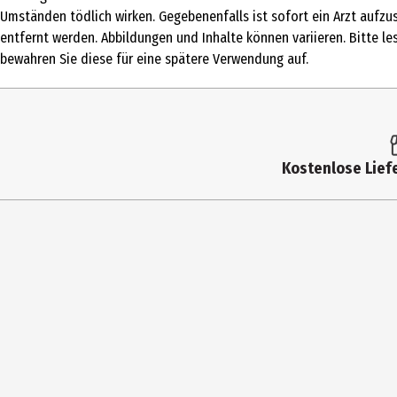
experimentAreaResearchKits
Umständen tödlich wirken. Gegebenenfalls ist sofort ein Arzt aufz
entfernt werden. Abbildungen und Inhalte können variieren. Bitte l
Altersempfehlung ab
bewahren Sie diese für eine spätere Verwendung auf.
Artikelnummer des Herstellers
Hersteller
Herstelleradresse
Kostenlose Liefe
Kontaktmöglichkeit