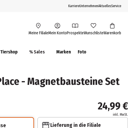
Karriere
Unternehmen
Aktuelles
Service
Meine Filiale
Mein Konto
Prospekte
Wunschliste
Warenkorb
Tiershop
% Sales
Marken
Foto
 Place - Magnetbausteine Set
24,99 €
inkl. MwSt.
Lieferung in die Filiale
use