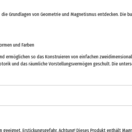
 die Grundlagen von Geometrie und Magnetismus entdecken. Die bunt
Formen und Farben
und ermöglichen so das Konstruieren von einfachen zweidimensional
torik und das räumliche Vorstellungsvermögen geschult. Die unters
1 Stk.
Sonstige Kästen
ten geeignet. Erstickungsgefahr. Achtung! Dieses Produkt enthält M