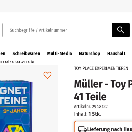
Zur Navigation springen
Zum Hauptinhalt springen
Suchbegriffe / Artikelnummer
ren
Schreibwaren
Multi-Media
Naturshop
Haushalt
usteine Set 41 Teile
TOY PLACE EXPERIMENTIEREN
Müller - Toy
41 Teile
Artikelnr.
2948132
Inhalt:
1 Stk.
Lieferung nach Ha