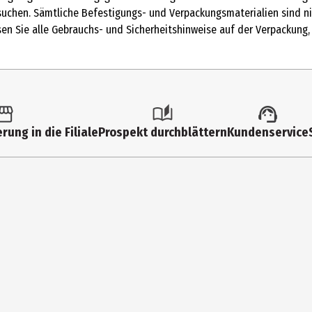
Physik
usuchen. Sämtliche Befestigungs- und Verpackungsmaterialien sind 
esen Sie alle Gebrauchs- und Sicherheitshinweise auf der Verpackung
3 Jahre
2948132
Müller Handels GmbH & Co. KG
Müller Handels GmbH & Co. KG, Albstr. 92, 89081 Ulm
rung in die Filiale
Prospekt durchblättern
Kundenservice
www.mueller.de