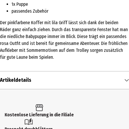
1x Puppe
passendes Zubehör
Der pinkfarbene Koffer mit lila Griff lässt sich dank der beiden
Räder ganz einfach ziehen. Durch das transparente Fenster hat man
die niedliche Babypuppe immer im Blick. Diese trägt ein passendes
rosa Outfit und ist bereit für gemeinsame Abenteuer. Die fröhlichen
Aufkleber mit Sommermotiven auf dem Trolley sorgen zusätzlich
für gute Laune beim Spielen.
Artikeldetails
Inhalt
1 Stk.
Produkttyp
Kostenlose Lieferung in die Filiale
Spielsets