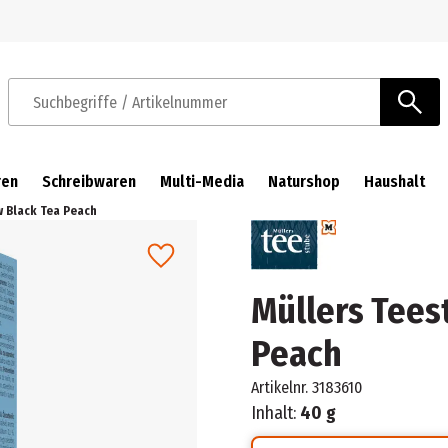
Zur Navigation springen
Zum Hauptinhalt springen
Suchbegriffe / Artikelnummer
ren
Schreibwaren
Multi-Media
Naturshop
Haushalt
w Black Tea Peach
Müllers Tees
Peach
Artikelnr.
3183610
Inhalt:
40 g