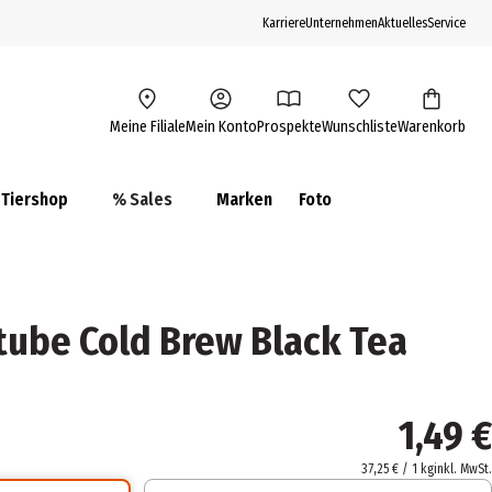
Karriere
Unternehmen
Aktuelles
Service
Meine Filiale
Mein Konto
Prospekte
Wunschliste
Warenkorb
Tiershop
% Sales
Marken
Foto
tube Cold Brew Black Tea
1,49 €
37,25 € / 1 kg
inkl. MwSt.