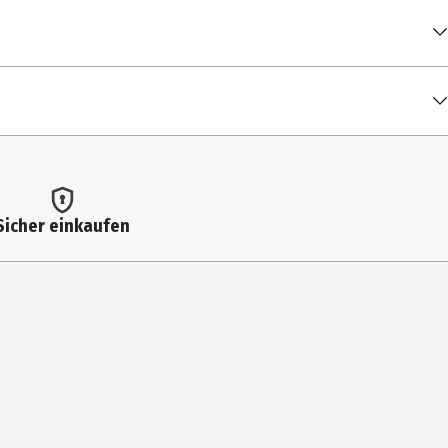
100 ml
ftgranulat 0,1 %
1 kcal / 3 kJ
Sicher einkaufen
0 g
0 g
< 0,5 g
evor der Teebeutel entfernt wird.
< 0,5 g
0 g
0 g