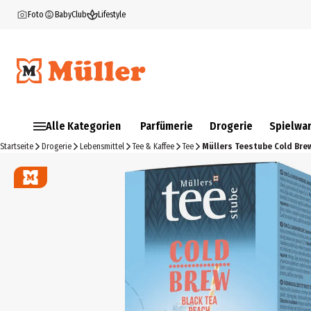
Foto
BabyClub
Lifestyle
Alle Kategorien
Parfümerie
Drogerie
Spielwa
Startseite
Drogerie
Lebensmittel
Tee & Kaffee
Tee
Müllers Teestube Cold Bre