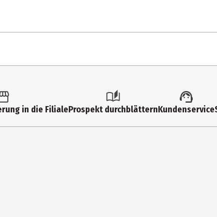
 Zitronensäure, Stevia, Aroma, geröstete Zichorienwurzel, Pfirsichsa
rung in die Filiale
Prospekt durchblättern
Kundenservice
or Hitze schützen.
nd mit 200 ml kaltem Wasser aufgießen. 10 Minuten ziehen lassen, b