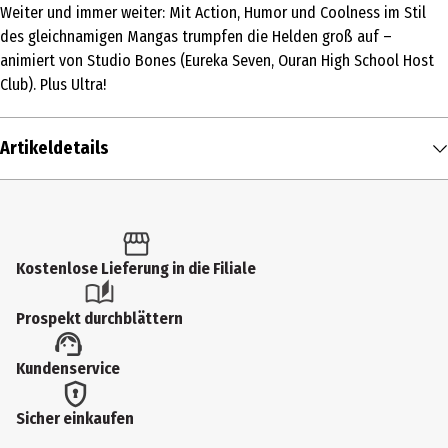
Weiter und immer weiter: Mit Action, Humor und Coolness im Stil
des gleichnamigen Mangas trumpfen die Helden groß auf –
animiert von Studio Bones (Eureka Seven, Ouran High School Host
Club). Plus Ultra!
Artikeldetails
Inhalt
1 Stk.
Altersfreigabe
Kostenlose Lieferung in die Filiale
FSK 12
Prospekt durchblättern
Produkttyp
Kundenservice
Multimedia
Bildformat
Sicher einkaufen
HD