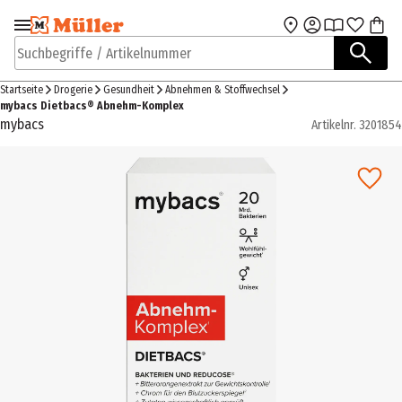
Zur Navigation
Zum Hauptinhalt
springen
springen
Suchbegriffe / Artikelnummer
Startseite
Drogerie
Gesundheit
Abnehmen & Stoffwechsel
mybacs Dietbacs® Abnehm-Komplex
mybacs
Artikelnr.
3201854