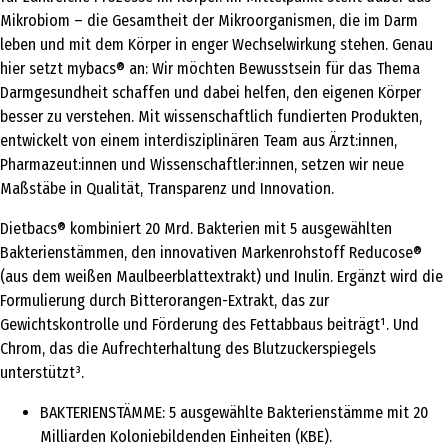
Mikrobiom – die Gesamtheit der Mikroorganismen, die im Darm
leben und mit dem Körper in enger Wechselwirkung stehen. Genau
hier setzt mybacs® an: Wir möchten Bewusstsein für das Thema
Darmgesundheit schaffen und dabei helfen, den eigenen Körper
besser zu verstehen. Mit wissenschaftlich fundierten Produkten,
entwickelt von einem interdisziplinären Team aus Ärzt:innen,
Pharmazeut:innen und Wissenschaftler:innen, setzen wir neue
Maßstäbe in Qualität, Transparenz und Innovation.
Dietbacs® kombiniert 20 Mrd. Bakterien mit 5 ausgewählten
Bakterienstämmen, den innovativen Markenrohstoff Reducose®
(aus dem weißen Maulbeerblattextrakt) und Inulin. Ergänzt wird die
Formulierung durch Bitterorangen-Extrakt, das zur
Gewichtskontrolle und Förderung des Fettabbaus beiträgt¹. Und
Chrom, das die Aufrechterhaltung des Blutzuckerspiegels
unterstützt³.
BAKTERIENSTÄMME: 5 ausgewählte Bakterienstämme mit 20
Milliarden Koloniebildenden Einheiten (KBE).