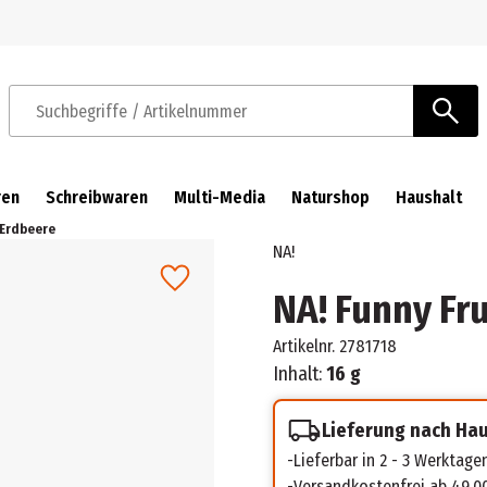
Zur Navigation springen
Zum Hauptinhalt springen
Suchbegriffe / Artikelnummer
ren
Schreibwaren
Multi-Media
Naturshop
Haushalt
 Erdbeere
NA!
NA! Funny Fr
Artikelnr.
2781718
Inhalt:
16 g
Lieferung nach Ha
Lieferbar in 2 - 3 Werktage
Versandkostenfrei ab 49,0