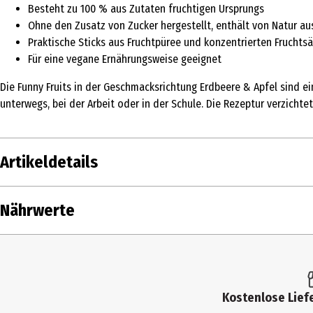
Besteht zu 100 % aus Zutaten fruchtigen Ursprungs
Ohne den Zusatz von Zucker hergestellt, enthält von Natur au
Praktische Sticks aus Fruchtpüree und konzentrierten Fruchts
Für eine vegane Ernährungsweise geeignet
Die Funny Fruits in der Geschmacksrichtung Erdbeere & Apfel sind ei
unterwegs, bei der Arbeit oder in der Schule. Die Rezeptur verzicht
Artikeldetails
Inhalt
16 g
Nährwerte
Produkttyp
Snacks & Riegel
Nährwerte je
Zutaten
konzentriertes Apfelpüree, konzentrierter A
Brennwert
Eigenschaften
Vegan
Kostenlose Liefe
Fett in g