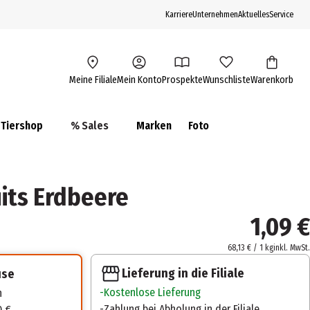
Karriere
Unternehmen
Aktuelles
Service
Meine Filiale
Mein Konto
Prospekte
Wunschliste
Warenkorb
Tiershop
% Sales
Marken
Foto
uits Erdbeere
1,09 €
68,13 € / 1 kg
inkl. MwSt.
Lieferung in die Filiale
use
Kostenlose Lieferung
n
Zahlung bei Abholung in der Filiale
0 €