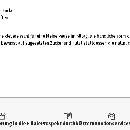
s Zucker
äften
ne clevere Wahl für eine kleine Pause im Alltag. Die handliche Form 
et bewusst auf zugesetzten Zucker und nutzt stattdessen die natürli
1
pfelsaft, Erdbeerpüree, Geliermittel (pektin), Zitronenfasern, natürl
33
rung in die Filiale
Prospekt durchblättern
Kundenservice
1,