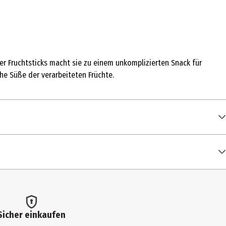
der Fruchtsticks macht sie zu einem unkomplizierten Snack für
che Süße der verarbeiteten Früchte.
00 g
iches Erdbeeraroma. * Enthält von Natur aus Zucker aus Früchten.
4 kcal / 1.415 kJ
Sicher einkaufen
2 g