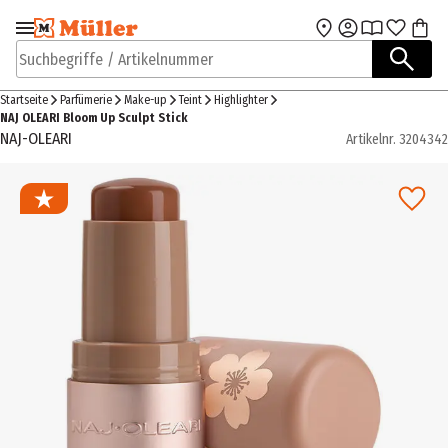
Zur Navigation
Zum Hauptinhalt
springen
springen
Suchbegriffe / Artikelnummer
Startseite
Parfümerie
Make-up
Teint
Highlighter
NAJ OLEARI Bloom Up Sculpt Stick
NAJ-OLEARI
Artikelnr.
3204342