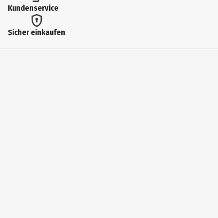
Kundenservice
Highlighter
Einsatzbereich
Sicher einkaufen
Wangen|Gesicht
Deckkraft
mittel
Dermatologisch getestet
Ja
Farbnummer
4
Farbe
Neutral Dark
Inhaltsstoffe
HYDROGENATED POLYDECENE, ETHYLHEXYL PALMITATE,