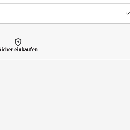
l sollten nicht als Ersatz für eine ausgewogene und
 kleinen Kindern aufbewahren.
lenen Tageszufuhr**
Sicher einkaufen
 Brokkolipulver, Spinat-Extrakt, Gemüsekohlpulver, Inulin,
ulver