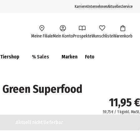
Karriere
Unternehmen
Aktuelles
Service
Meine Filiale
Mein Konto
Prospekte
Wunschliste
Warenkorb
Tiershop
% Sales
Marken
Foto
 Green Superfood
11,95 €
59,75 € / 1 kg
inkl. MwSt.
Aktuell nicht lieferbar