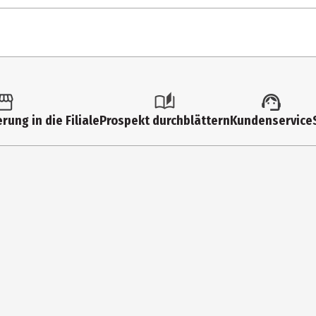
hrsmenge darf nicht überschritten werden. Nahrungsergänzungsmitte
en Sie auf eine gesunde Lebensweise. Außerhalb der Reichweite von
Tagesdosis*
% der empfoh
2400 mg
--
und unzugänglich für kleine Kinder lagern.
rung in die Filiale
Prospekt durchblättern
Kundenservice
2050 mg
--
ser, Bananenpulver, Gerstengraspulver (enthält GLUTEN), Dattelpulver,
ulver, Spirulinapulver, Löwenzahnblattpulver, Reishi-Extrakt, Chagap
1500 mg
--
250 ml Wasser oder Saft einrühren und einnehmen. Fertig.
700 mg
--
700 mg
--
500 mg
--
300 mg
--
300 mg
--