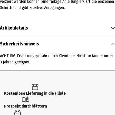
verziert werden können. Eine farbige Anleitung erklärt die einzelnen
Schritte und gibt kreative Anregungen.
Artikeldetails
Inhalt
Sicherheitshinweis
1 Stk.
ACHTUNG: Erstickungsgefahr durch Kleinteile. Nicht für Kinder unter
Produkttyp
3 Jahren geeignet.
Sonstige Hobbypackungen
Altersempfehlung ab
7 Jahre
Kostenlose Lieferung in die Filiale
Artikelnummer des Herstellers
NS11383
Prospekt durchblättern
Hersteller