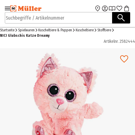
Zur Navigation
Zum Hauptinhalt
springen
springen
Suchbegriffe / Artikelnummer
Startseite
Spielwaren
Kuscheltiere & Puppen
Kuscheltiere
Stofftiere
NICI Glubschis Katze Dreamy
Artikelnr.
2582444