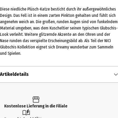
Diese niedliche Plüsch-Katze besticht durch ihr außergewöhnliches
Design. Das Fell ist in einem zarten Pinkton gehalten und fühlt sich
angenehm weich an. Die großen, runden Augen sind von funkelndem
Material umgeben, was dem Kuscheltier seinen typischen Glubschis-
Look verleiht. Weitere glitzernde Akzente an den Ohren und der
Nase runden das verspielte Erscheinungsbild ab. Als Teil der NICI
Glubschis Kollektion eignet sich Dreamy wunderbar zum Sammeln
und Spielen.
Artikeldetails
Inhalt
1 Stk.
Produkttyp
Kostenlose Lieferung in die Filiale
Kuschelartikel