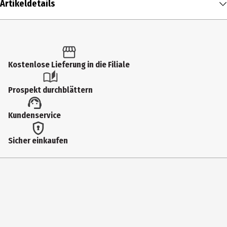
Artikeldetails
Inhalt
1 Stk.
Produkttyp
Kostenlose Lieferung in die Filiale
Kuschelartikel
Prospekt durchblättern
plushToyPosture
Kundenservice
Schlenkernd
Tierart
Sicher einkaufen
Schmetterling
Farbe
Gelb
Materialdetails
Polyester