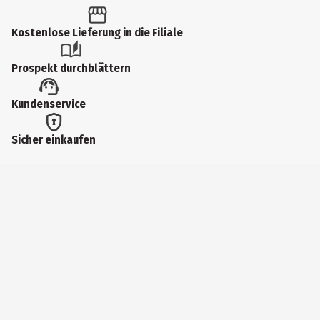
1 Stk.
Produkttyp
Kostenlose Lieferung in die Filiale
Kuschelartikel
Prospekt durchblättern
plushToyPosture
Kundenservice
Stehend
Tierart
Sicher einkaufen
Bär
Altersempfehlung ab
12 Jahre
Materialdetails
Plüsch
Zielgruppe
Kinder|Grundschüler|Kleinkinder