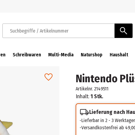
Zur Navigation springen
Zum Hauptinhalt springen
Suchbegriffe / Artikelnummer
ren
Schreibwaren
Multi-Media
Naturshop
Haushalt
Nintendo Pl
Artikelnr.
2149511
Inhalt:
1 Stk.
Lieferung nach Ha
Lieferbar in 2 - 3 Werktage
Versandkostenfrei ab 49,0