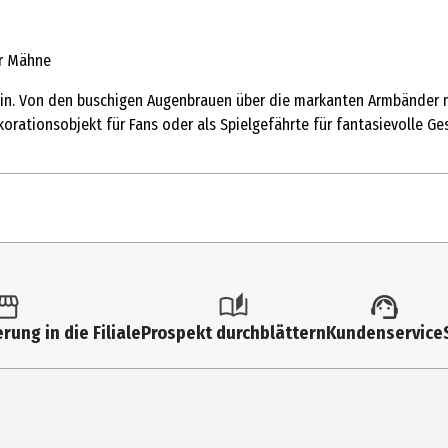
er Mähne
ein. Von den buschigen Augenbrauen über die markanten Armbänder m
ekorationsobjekt für Fans oder als Spielgefährte für fantasievolle Ge
1 Stk.
Plüschfiguren
rung in die Filiale
Prospekt durchblättern
Kundenservice
Stephane Gosdoue
Boulevard Galliéni 18, 92230 Gennevilliers
goasdoue.s@togetherplus.fr