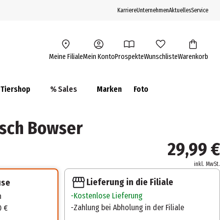
Karriere
Unternehmen
Aktuelles
Service
Meine Filiale
Mein Konto
Prospekte
Wunschliste
Warenkorb
Tiershop
% Sales
Marken
Foto
üsch Bowser
29,99 €
inkl. MwSt.
Lieferung in die Filiale
use
Kostenlose Lieferung
n
Zahlung bei Abholung in der Filiale
0 €