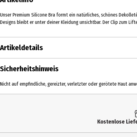
Unser Premium Silicone Bra formt ein natürliches, schönes Dekollet
Designs bleibt er unter deiner Kleidung unsichtbar. Der Clip zum Lif
Artikeldetails
Inhalt
Sicherheitshinweis
Produkttyp
Nicht auf empfindliche, gereizter, verletzter oder gerötete Haut an
Farbe
Materialdetails
Zielgruppe
Kostenlose Liefe
Hersteller