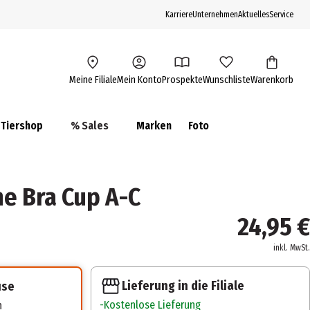
Karriere
Unternehmen
Aktuelles
Service
Meine Filiale
Mein Konto
Prospekte
Wunschliste
Warenkorb
Tiershop
% Sales
Marken
Foto
ne Bra Cup A-C
24,95 €
inkl. MwSt.
Lieferung in die Filiale
use
Kostenlose Lieferung
n