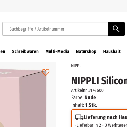
Zur Navigation springen
Zum Hauptinhalt springen
Suchbegriffe / Artikelnummer
ren
Schreibwaren
Multi-Media
Naturshop
Haushalt
NIPPLI
NIPPLI Silico
Artikelnr.
3174600
Farbe:
Nude
Inhalt:
1 Stk.
Lieferung nach Ha
Lieferbar in 2 - 3 Werktage