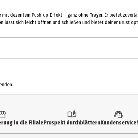
é mit dezentem Push-up-Effekt – ganz ohne Träger. Er bietet zuverl
ten lässt sich leicht öffnen und schließen und bietet deiner Brust op
1 Stk.
Sonstige
wenden.
Nude
100% Premium Silikon
Damen
rung in die Filiale
Prospekt durchblättern
Kundenservice
NIPPLI EUROPE GmbH