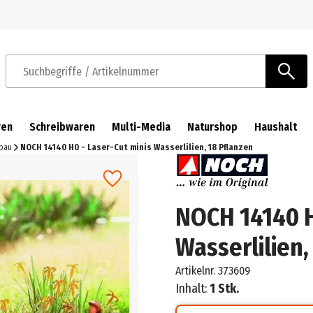
Zur Navigation springen
Zum Hauptinhalt springen
Suchbegriffe / Artikelnummer
ren
Schreibwaren
Multi-Media
Naturshop
Haushalt
sbau
NOCH 14140 H0 - Laser-Cut minis Wasserlilien, 18 Pflanzen
NOCH 14140 H
Wasserlilien,
Artikelnr.
373609
Inhalt:
1 Stk.