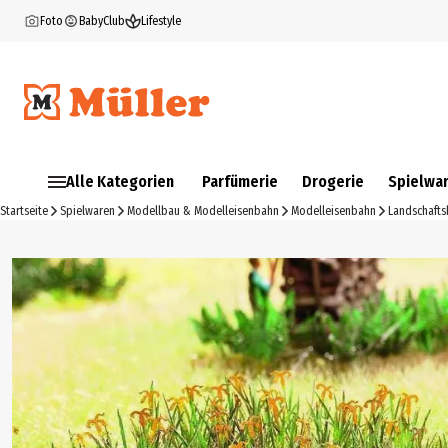
Foto
BabyClub
Lifestyle
Alle Kategorien
Parfümerie
Drogerie
Spielwa
Startseite
Spielwaren
Modellbau & Modelleisenbahn
Modelleisenbahn
Landschaft