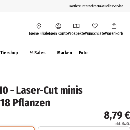
Karriere
Unternehmen
Aktuelles
Service
Meine Filiale
Mein Konto
Prospekte
Wunschliste
Warenkorb
Tiershop
% Sales
Marken
Foto
0 - Laser-Cut minis
 18 Pflanzen
8,79 €
inkl. MwSt.