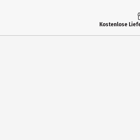
Altersempfehlung bis
Artikelnummer des Herstellers
Kostenlose Liefe
Lizenz (spw)
Materialdetails
Zielgruppe
Hersteller
Herstelleradresse
Kontaktmöglichkeit