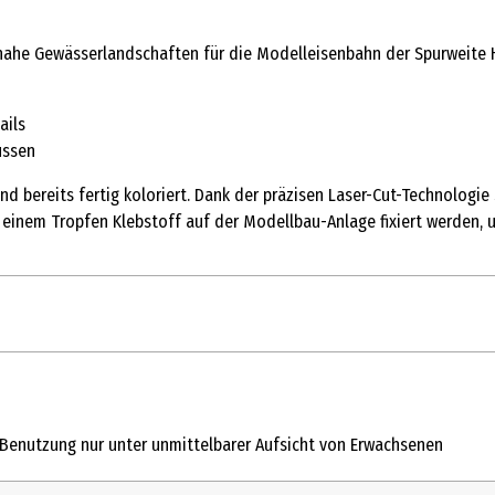
snahe Gewässerlandschaften für die Modelleisenbahn der Spurweite H
ails
üssen
und bereits fertig koloriert. Dank der präzisen Laser-Cut-Technologi
 einem Tropfen Klebstoff auf der Modellbau-Anlage fixiert werden, 
1 Stk.
Moose, Büsche und Hecken
! Benutzung nur unter unmittelbarer Aufsicht von Erwachsenen
8 Jahre