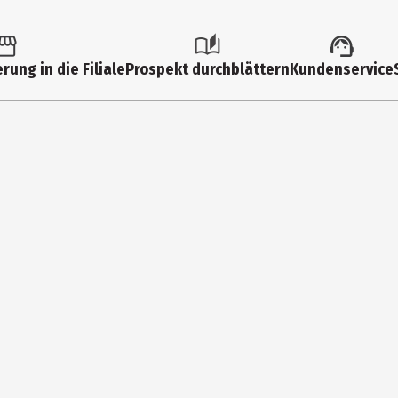
99 Jahre
14140
rung in die Filiale
Prospekt durchblättern
Kundenservice
NOCH Felder - Wiesen
Kunststoff (Hauptsächlich)
Erwachsene
Noch GmbH&Co. KG
Lindauer Str. 49 88239 Wangen im Allgäu
https://www.noch.de/