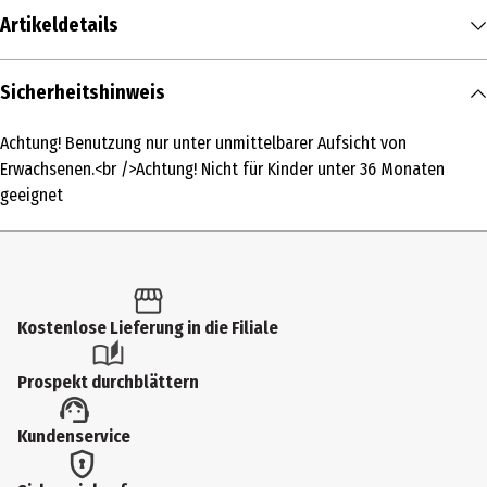
Artikeldetails
Inhalt
Sicherheitshinweis
1 Stk.
Achtung! Benutzung nur unter unmittelbarer Aufsicht von
Produkttyp
Erwachsenen.<br />Achtung! Nicht für Kinder unter 36 Monaten
Bäume
geeignet
Altersempfehlung ab
8 Jahre
Altersempfehlung bis
Kostenlose Lieferung in die Filiale
99 Jahre
Artikelnummer des Herstellers
Prospekt durchblättern
32911
Kundenservice
Lizenz (spw)