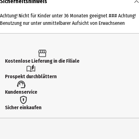
Sicherheitshinweis
1 Stk.
Achtung! Nicht für Kinder unter 36 Monaten geeignet ### Achtung!
Produkttyp
Benutzung nur unter unmittelbarer Aufsicht von Erwachsenen
Straßenzubehör
Altersempfehlung ab
8 Jahre
Kostenlose Lieferung in die Filiale
Artikelnummer des Herstellers
60525
Prospekt durchblättern
Lizenz (spw)
Kundenservice
NOCH Straßen - Wege - Plätze
Materialdetails
Sicher einkaufen
Kunststoff (Hauptsächlich)
Zielgruppe
Erwachsene|Jugendliche