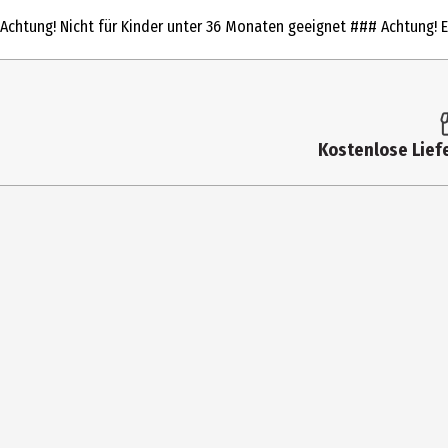
Produkttyp
Achtung! Nicht für Kinder unter 36 Monaten geeignet ### Achtung! En
Altersempfehlung ab
Artikelnummer des Herstellers
Lizenz (spw)
Kostenlose Liefe
Zielgruppe
Hersteller
Herstelleradresse
Kontaktmöglichkeit