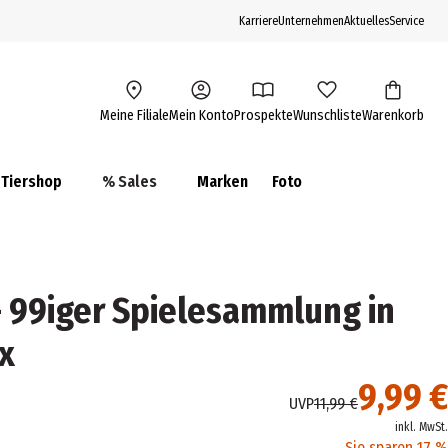
Karriere
Unternehmen
Aktuelles
Service
Meine Filiale
Mein Konto
Prospekte
Wunschliste
Warenkorb
Tiershop
% Sales
Marken
Foto
 - 99iger Spielesammlung in
x
9,99 €
UVP
11,99 €
inkl. MwSt.
Sie sparen 17 %