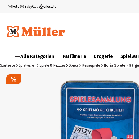
Foto
BabyClub
Lifestyle
Alle Kategorien
Parfümerie
Drogerie
Spielwa
Startseite
Spielwaren
Spiele & Puzzles
Spiele
Reisespiele
Noris Spiele - 99ig