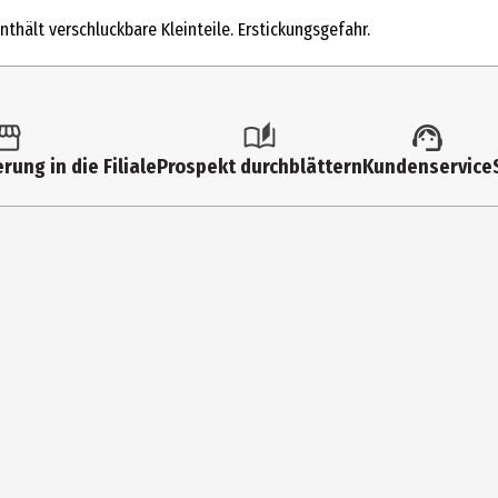
Kompaktspiele
thält verschluckbare Kleinteile. Erstickungsgefahr.
6 Jahre
606112580
Noris Klassiker
rung in die Filiale
Prospekt durchblättern
Kundenservice
Erwachsene|Grundschüler|Jugendliche
Simba Toys GmbH&Co
Werkstr. 1 90765 Fürth/Stadeln
https://www.simbatoys.com/simba_de/home/