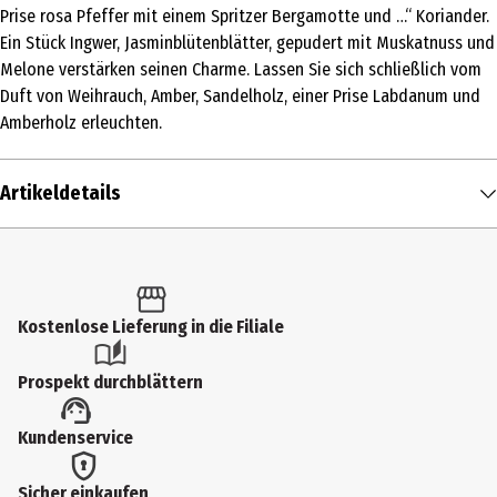
Prise rosa Pfeffer mit einem Spritzer Bergamotte und …“ Koriander.
Ein Stück Ingwer, Jasminblütenblätter, gepudert mit Muskatnuss und
Melone verstärken seinen Charme. Lassen Sie sich schließlich vom
Duft von Weihrauch, Amber, Sandelholz, einer Prise Labdanum und
Amberholz erleuchten.
Artikeldetails
Hersteller
EXTRAVAGANZA GENERAL TRADING L.L.C
Herstelleradresse
Kostenlose Lieferung in die Filiale
Umm Suqeim Road, Al Barsha 1, near Mall of the Emirates Dubai,
Prospekt durchblättern
371229 Dubai DU, United Arab Emirates
Kontaktmöglichkeit
Kundenservice
info@thewoodscollection.com
Sicher einkaufen