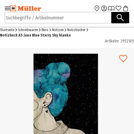
Zur Navigation
Zum Hauptinhalt
springen
springen
Suchbegriffe / Artikelnummer
Startseite
Schreibwaren
Büro
Notizen
Notizbücher
Notizbuch A5 Jana Blue Starry Sky blanko
Artikelnr.
2952105