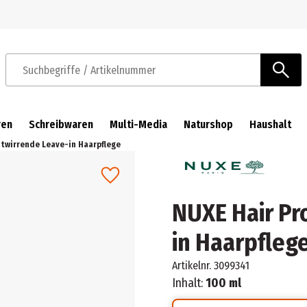
Zur Navigation springen
Zum Hauptinhalt springen
Suchbegriffe / Artikelnummer
ren
Schreibwaren
Multi-Media
Naturshop
Haushalt
ntwirrende Leave-in Haarpflege
NUXE Hair Pr
in Haarpfleg
Artikelnr.
3099341
Inhalt:
100 ml