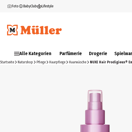
Foto
BabyClub
Lifestyle
Alle Kategorien
Parfümerie
Drogerie
Spielwa
Startseite
Naturshop
Pflege
Haarpflege
Haarwäsche
NUXE Hair Prodigieux® E