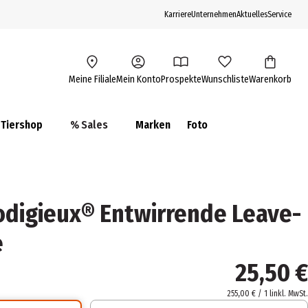
Karriere
Unternehmen
Aktuelles
Service
Meine Filiale
Mein Konto
Prospekte
Wunschliste
Warenkorb
Tiershop
% Sales
Marken
Foto
odigieux® Entwirrende Leave-
e
25,50 €
255,00 € / 1 l
inkl. MwSt.