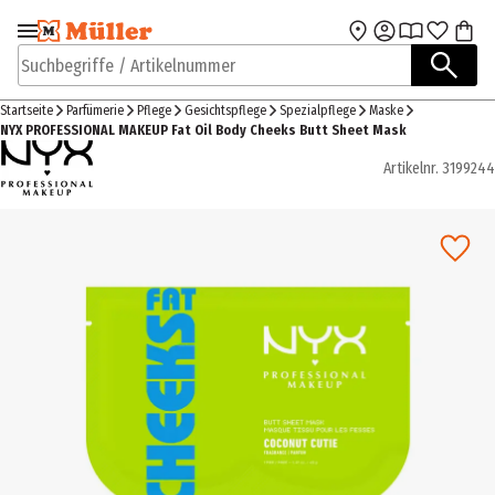
Zur Navigation
Zum Hauptinhalt
springen
springen
Suchbegriffe / Artikelnummer
Startseite
Parfümerie
Pflege
Gesichtspflege
Spezialpflege
Maske
NYX PROFESSIONAL MAKEUP Fat Oil Body Cheeks Butt Sheet Mask
Artikelnr.
3199244