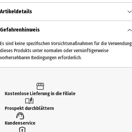
Artikeldetails
Inhalt
Gefahrenhinweis
40 ml
Es sind keine spezifischen Vorsichtsmaßnahmen für die Verwendung
Produkttyp
dieses Produkts unter normalen oder vernünftigerweise
Maske
vorhersehbaren Bedingungen erforderlich.
Einsatzbereich
Pflege
Inhaltsstoffe
Kostenlose Lieferung in die Filiale
INGREDIENTS: AQUA / WATER / EAU • GLYCERIN • XANTHAN GUM •
PARFUM / FRAGRANCE • PHENOXYETHANOL • LEVULINIC ACID •
Prospekt durchblättern
POLYGLYCERYL-3 COCOATE • POLYGLYCERYL-4 CAPRATE •
POLYGLYCERYL-6 CAPRYLATE • POLYGLYCERYL-6 RICINOLEATE •
Kundenservice
SODIUM BENZOATE • SODIUM CITRATE • HYDROLYZED JOJOBA ESTERS