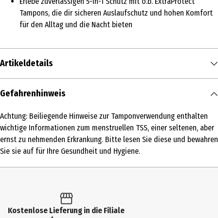
Erlebe zuverlässigen 5-in-1 Schutz mit o.b. ExtraProtect
Tampons, die dir sicheren Auslaufschutz und hohen Komfort
für den Alltag und die Nacht bieten
Artikeldetails
Inhalt
Gefahrenhinweis
16 Stk.
Achtung: Beiliegende Hinweise zur Tamponverwendung enthalten
Produkttyp
wichtige Informationen zum menstruellen TSS, einer seltenen, aber
Tampons
ernst zu nehmenden Erkrankung. Bitte lesen Sie diese und bewahren
Sie sie auf für Ihre Gesundheit und Hygiene.
Inhaltsstoffe
-
Saugstärke Tampons
Normal
Kostenlose Lieferung in die Filiale