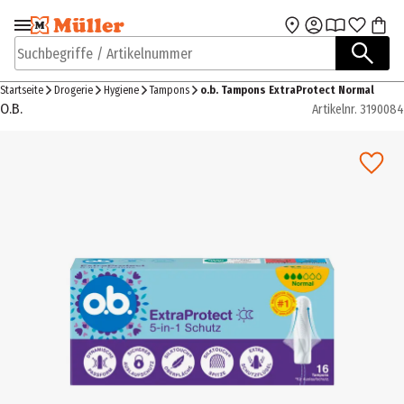
Zur Navigation
Zum Hauptinhalt
springen
springen
Suchbegriffe / Artikelnummer
Startseite
Drogerie
Hygiene
Tampons
o.b. Tampons ExtraProtect Normal
O.B.
Artikelnr.
3190084