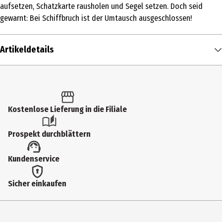
aufsetzen, Schatzkarte rausholen und Segel setzen. Doch seid
gewarnt: Bei Schiffbruch ist der Umtausch ausgeschlossen!
Artikeldetails
Inhalt
1 Stk.
Altersfreigabe
Kostenlose Lieferung in die Filiale
12
Prospekt durchblättern
Produkttyp
Kundenservice
Multimedia
Bildformat
Sicher einkaufen
HD
Anzahl Bonusdiscs