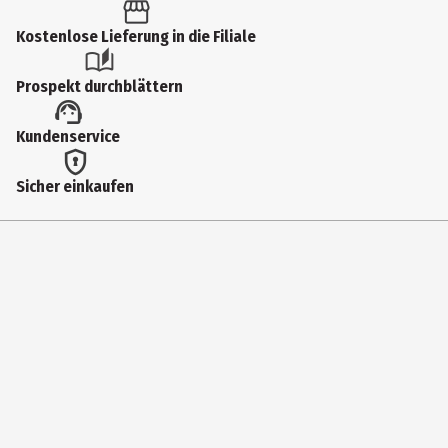
1 Stk.
Produkttyp
Kostenlose Lieferung in die Filiale
Spezialfarben & -stifte
Prospekt durchblättern
Hersteller
Kundenservice
ONLINE Schreibgeräte GmbH
Herstelleradresse
Sicher einkaufen
Moosweg 8, 92318 Neumarkt
Kontaktmöglichkeit
info@online-pen.de