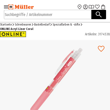
Zur Navigation
Zum Hauptinhalt
springen
springen
Suchbegriffe / Artikelnummer
Startseite
Schreibwaren
Bastelbedarf
Spezialfarben & -stifte
ONLINE Acryl Liner Coral
Artikelnr.
3174538