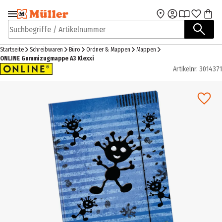
Zur Navigation
Zum Hauptinhalt
springen
springen
Suchbegriffe / Artikelnummer
Startseite
Schreibwaren
Büro
Ordner & Mappen
Mappen
ONLINE Gummizugmappe A3 Klexxi
Artikelnr.
3014371