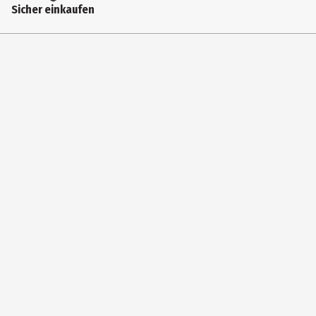
Sicher einkaufen
Nein
Lieferumfang
1 Rollerball und 2 Griffstücke
Hersteller
Online Schreibgeräte GmbH
Herstelleradresse
Moosweg 8, 92318 Neumarkt
Kontaktmöglichkeit
info@online-pen.de