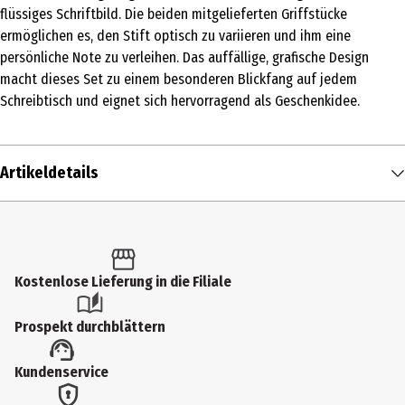
flüssiges Schriftbild. Die beiden mitgelieferten Griffstücke
ermöglichen es, den Stift optisch zu variieren und ihm eine
persönliche Note zu verleihen. Das auffällige, grafische Design
macht dieses Set zu einem besonderen Blickfang auf jedem
Schreibtisch und eignet sich hervorragend als Geschenkidee.
Artikeldetails
Inhalt
1 Stk.
Produkttyp
Kostenlose Lieferung in die Filiale
Tintenroller
Prospekt durchblättern
Artikelnummer des Herstellers
Kundenservice
12612
Wasserfest