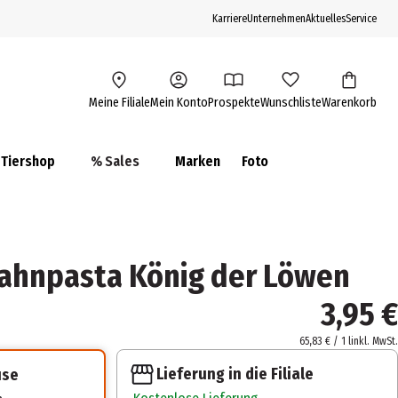
Karriere
Unternehmen
Aktuelles
Service
Meine Filiale
Mein Konto
Prospekte
Wunschliste
Warenkorb
Tiershop
% Sales
Marken
Foto
Zahnpasta König der Löwen
3,95 €
65,83 € / 1 l
inkl. MwSt.
Lieferung in die Filiale
use