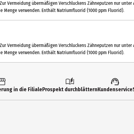
 Zur Vermeidung übermäßigen Verschluckens Zähneputzen nur unter A
ca, Cocamidopropyl Betaine, Aroma, Cellulose Gum, Trisodium Phosp
oße Menge verwenden. Enthält Natriumfluorid (1000 ppm Fluorid).
 Benzoate, Polysorbate 80, CI 42090, Vanillin, Methyl Salicylate, Men
enge Zahnpasta benutzen. Zur Vermeidung übermäßigen Verschluckens
r Kinder 6 Monate bis 2 Jahre: Nur eine reiskorngroße Menge verwend
 Zur Vermeidung übermäßigen Verschluckens Zähneputzen nur unter A
oße Menge verwenden. Enthält Natriumfluorid (1000 ppm Fluorid).
rung in die Filiale
Prospekt durchblättern
Kundenservice