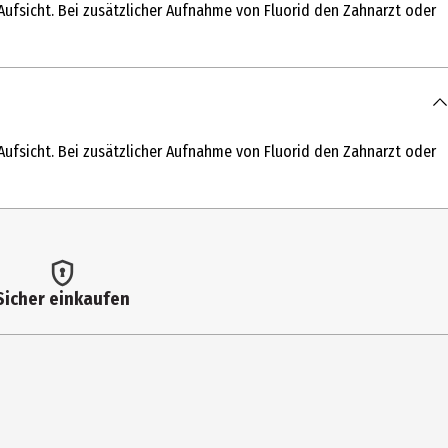
ufsicht. Bei zusätzlicher Aufnahme von Fluorid den Zahnarzt oder
hate, Sodium Phosphate, Sodium Fluoride, Carbomer, Sodium
thol, Mentha Viridis Leaf Oil, Limonene, Citrus Aurantium Peel Oil,
 Zähneputzen nur unter Aufsicht. Bei zusätzlicher Aufnahme von
en. Enthält Natriumfluorid (1000 ppm Fluorid).
ufsicht. Bei zusätzlicher Aufnahme von Fluorid den Zahnarzt oder
Sicher einkaufen