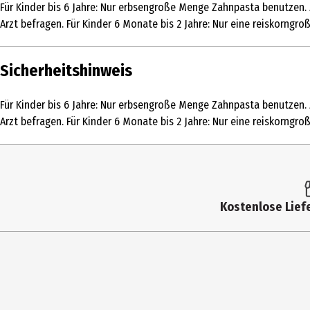
Für Kinder bis 6 Jahre: Nur erbsengroße Menge Zahnpasta benutzen.
Inhaltsstoffe
Ingredients: Sorbitol, Aqua, Hydrated Sili
Arzt befragen. Für Kinder 6 Monate bis 2 Jahre: Nur eine reiskorngr
Chloride, Glycerin, Sodium Saccharin, Sodium
Cinnamal, Carvone, Benzyl Alcohol
Sicherheitshinweis
Nutzungshinweis
Für Kinder bis 6 Jahre: Nur erbsengroße M
Fluorid den Zahnarzt oder Arzt befragen. Fü
Für Kinder bis 6 Jahre: Nur erbsengroße Menge Zahnpasta benutzen.
Arzt befragen. Für Kinder 6 Monate bis 2 Jahre: Nur eine reiskorngr
Hersteller
Procter & Gamble
Herstelleradresse
65823 Schwalbach/Ts., Germany
Kontaktmöglichkeit
https://www.oralb.de/de-de
Kostenlose Liefe