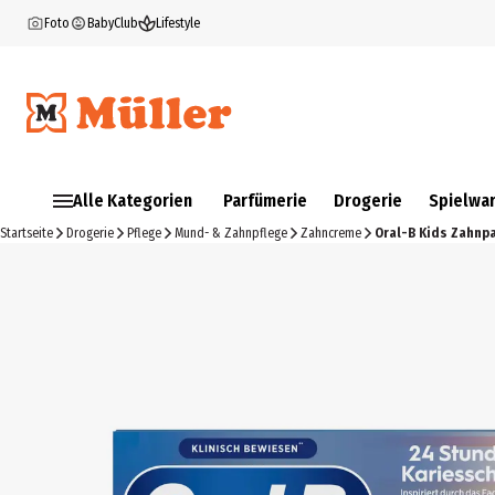
Foto
BabyClub
Lifestyle
Alle Kategorien
Parfümerie
Drogerie
Spielwa
Startseite
Drogerie
Pflege
Mund- & Zahnpflege
Zahncreme
Oral-B Kids Zahnp