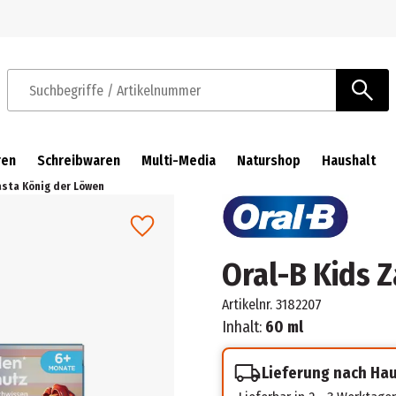
Zur Navigation springen
Zum Hauptinhalt springen
Suchbegriffe / Artikelnummer
ren
Schreibwaren
Multi-Media
Naturshop
Haushalt
asta König der Löwen
Oral-B Kids 
Artikelnr.
3182207
Inhalt:
60 ml
Lieferung nach Ha