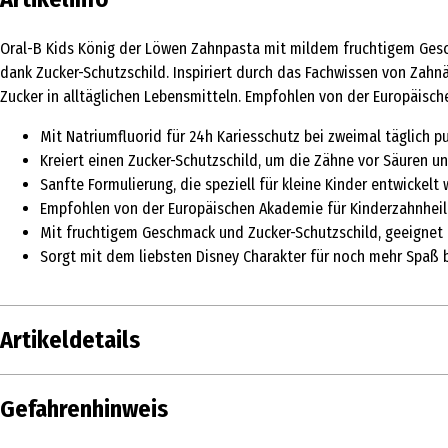
Oral-B Kids König der Löwen Zahnpasta mit mildem fruchtigem Geschm
dank Zucker-Schutzschild. Inspiriert durch das Fachwissen von Zahnär
Zucker in alltäglichen Lebensmitteln. Empfohlen von der Europäisc
Mit Natriumfluorid für 24h Kariesschutz bei zweimal täglich p
Kreiert einen Zucker-Schutzschild, um die Zähne vor Säuren un
Sanfte Formulierung, die speziell für kleine Kinder entwickel
Empfohlen von der Europäischen Akademie für Kinderzahnhei
Mit fruchtigem Geschmack und Zucker-Schutzschild, geeignet f
Sorgt mit dem liebsten Disney Charakter für noch mehr Spaß
Artikeldetails
Inhalt
60 ml
Gefahrenhinweis
Produkttyp
Zahncreme